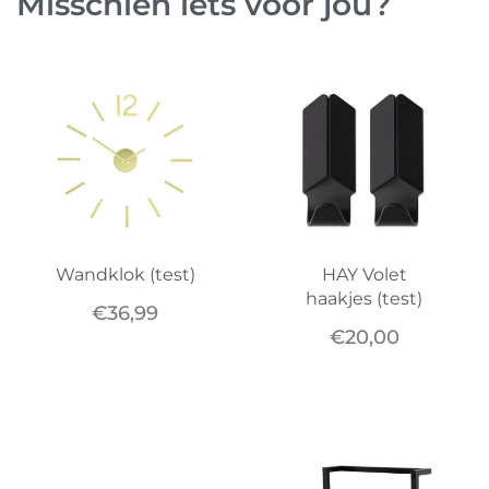
Misschien iets voor jou?
Wandklok (test)
HAY Volet
haakjes (test)
€
36,99
€
20,00