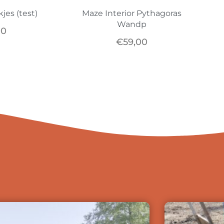
jes (test)
Maze Interior Pythagoras
Wandp
00
€
59,00