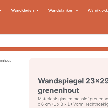
Wandkleden
Wandplanken
Wandklokk
nenhout
Wandspiegel 23×29
grenenhout
Materiaal: glas en massief grenenh
x 6 cm (L x B x D) Vorm: rechthoek