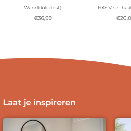
Wandklok (test)
HAY Volet haak
€
36,99
€
20,
Laat je inspireren