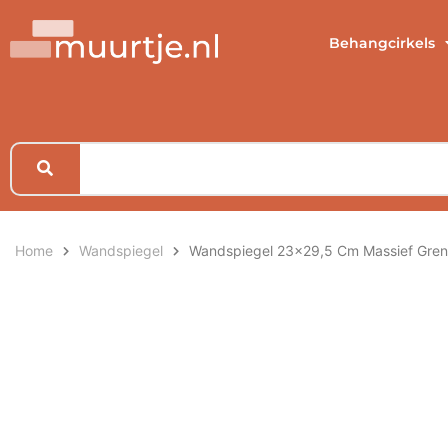
Behangcirkels
Home
Wandspiegel
Wandspiegel 23×29,5 Cm Massief Gre