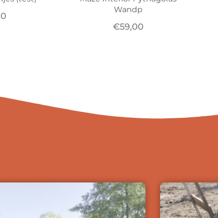
Wandp
00
€
59,00