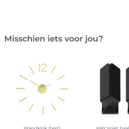
Misschien iets voor jou?
Wandklok (test)
HAY Volet haak