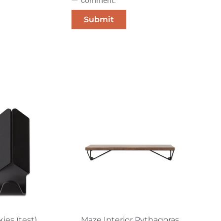
comment.
jes (test)
Maze Interior Pythagoras