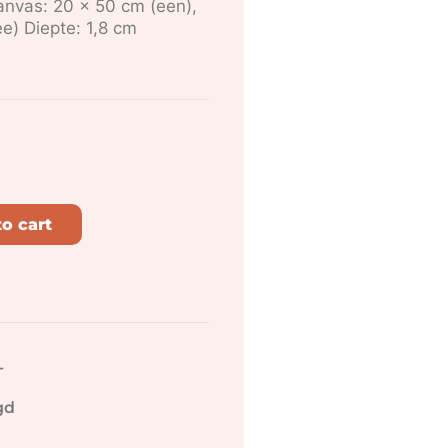
anvas: 20 x 50 cm (een),
e) Diepte: 1,8 cm
o cart
-
gd