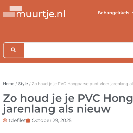
Behangcirkels
Home
/
Style
/ Zo houd je je PVC Hongaarse punt vloer jarenlang a
Zo houd je je PVC Hong
jarenlang als nieuw
tdefilet
October 29, 2025