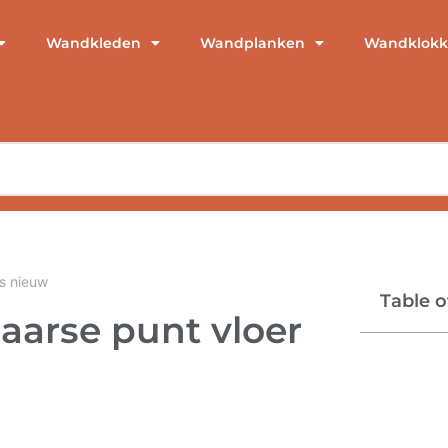
Wandkleden
Wandplanken
Wandklokk
ls nieuw
Table o
aarse punt vloer