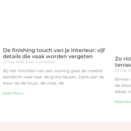
De finishing touch van je interieur: vijf
details die vaak worden vergeten
Zo ric
27 July 2026
No Comments
terras
Bij het inrichten van een woning gaat de meeste
23 July 
aandacht vaak naar de grote keuzes. Denk aan de
Binnen h
kleur op de muur, de vloer, de
de kleu
elkaar e
Read More »
Read Mor