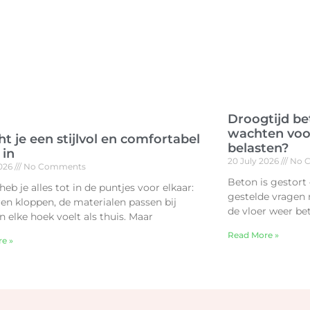
Droogtijd be
wachten voor
ht je een stijlvol en comfortabel
belasten?
 in
20 July 2026
No 
2026
No Comments
Beton is gestort
eb je alles tot in de puntjes voor elkaar:
gestelde vragen 
ren kloppen, de materialen passen bij
de vloer weer be
n elke hoek voelt als thuis. Maar
Read More »
e »