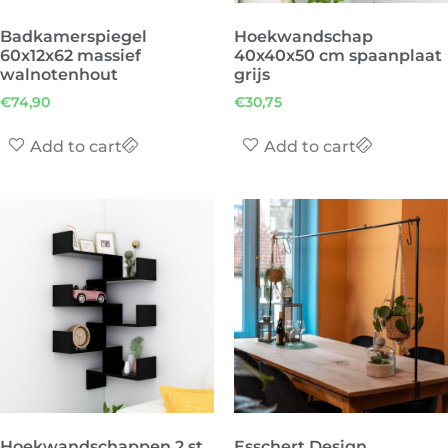
Badkamerspiegel
Hoekwandschap
60x12x62 massief
40x40x50 cm spaanplaat
walnotenhout
grijs
€
74,90
€
30,75
Add to cart
Add to cart
Hoekwandschappen 2 st
Esschert Design