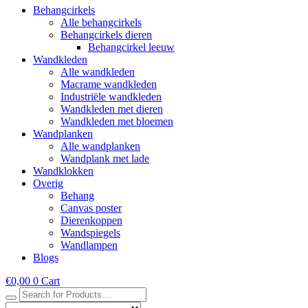
Behangcirkels
Alle behangcirkels
Behangcirkels dieren
Behangcirkel leeuw
Wandkleden
Alle wandkleden
Macrame wandkleden
Industriële wandkleden
Wandkleden met dieren
Wandkleden met bloemen
Wandplanken
Alle wandplanken
Wandplank met lade
Wandklokken
Overig
Behang
Canvas poster
Dierenkoppen
Wandspiegels
Wandlampen
Blogs
€
0,00
0
Cart