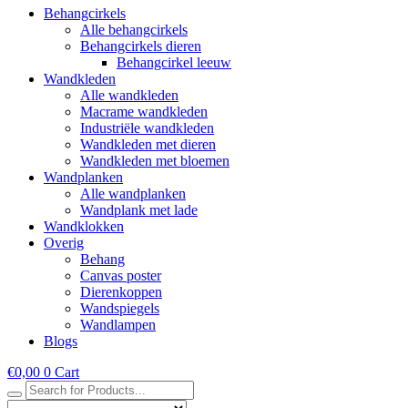
Behangcirkels
Alle behangcirkels
Behangcirkels dieren
Behangcirkel leeuw
Wandkleden
Alle wandkleden
Macrame wandkleden
Industriële wandkleden
Wandkleden met dieren
Wandkleden met bloemen
Wandplanken
Alle wandplanken
Wandplank met lade
Wandklokken
Overig
Behang
Canvas poster
Dierenkoppen
Wandspiegels
Wandlampen
Blogs
€
0,00
0
Cart