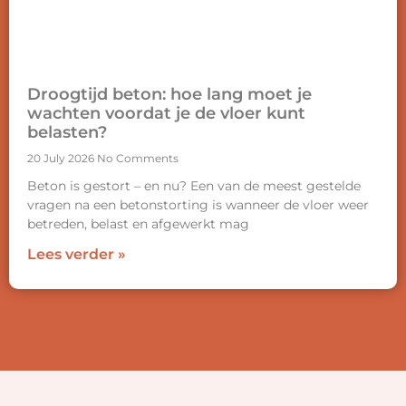
Droogtijd beton: hoe lang moet je
wachten voordat je de vloer kunt
belasten?
20 July 2026
No Comments
Beton is gestort – en nu? Een van de meest gestelde
vragen na een betonstorting is wanneer de vloer weer
betreden, belast en afgewerkt mag
Lees verder »