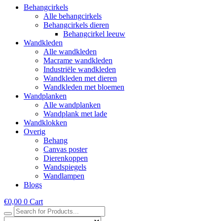
Behangcirkels
Alle behangcirkels
Behangcirkels dieren
Behangcirkel leeuw
Wandkleden
Alle wandkleden
Macrame wandkleden
Industriële wandkleden
Wandkleden met dieren
Wandkleden met bloemen
Wandplanken
Alle wandplanken
Wandplank met lade
Wandklokken
Overig
Behang
Canvas poster
Dierenkoppen
Wandspiegels
Wandlampen
Blogs
€
0,00
0
Cart