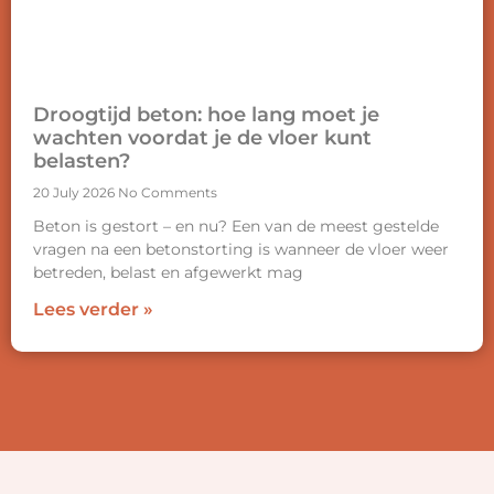
Droogtijd beton: hoe lang moet je
wachten voordat je de vloer kunt
belasten?
20 July 2026
No Comments
Beton is gestort – en nu? Een van de meest gestelde
vragen na een betonstorting is wanneer de vloer weer
betreden, belast en afgewerkt mag
Lees verder »