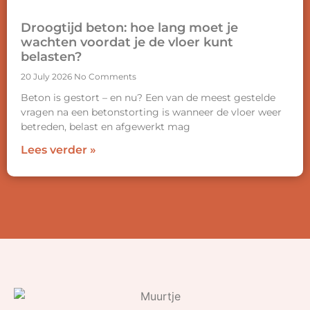
Droogtijd beton: hoe lang moet je
wachten voordat je de vloer kunt
belasten?
20 July 2026
No Comments
Beton is gestort – en nu? Een van de meest gestelde
vragen na een betonstorting is wanneer de vloer weer
betreden, belast en afgewerkt mag
Lees verder »