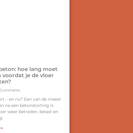
beton: hoe lang moet
 voordat je de vloer
ten?
 Comments
ort – en nu? Een van de meest
en na een betonstorting is
oer weer betreden, belast en
ag
 »