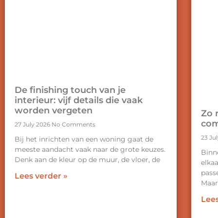
De finishing touch van je
interieur: vijf details die vaak
worden vergeten
Zo r
com
27 July 2026
No Comments
23 Ju
Bij het inrichten van een woning gaat de
meeste aandacht vaak naar de grote keuzes.
Binne
Denk aan de kleur op de muur, de vloer, de
elka
passe
Lees verder »
Maa
Lees