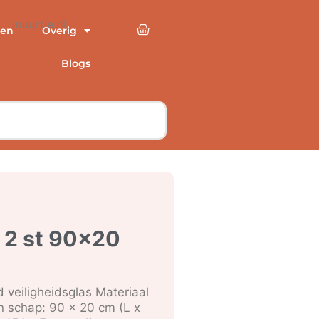
en
Overig
Blogs
2 st 90×20
 veiligheidsglas Materiaal
n schap: 90 x 20 cm (L x