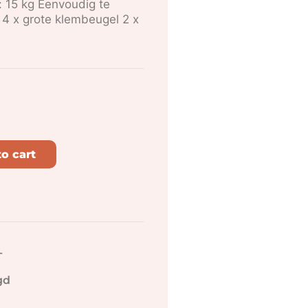
 15 kg Eenvoudig te
 4 x grote klembeugel 2 x
o cart
-
gd