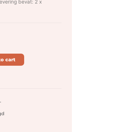
vering bevat: 2 x
o cart
-
gd