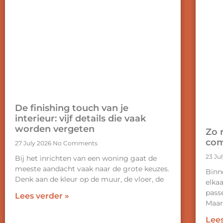
De finishing touch van je
interieur: vijf details die vaak
worden vergeten
Zo r
com
27 July 2026
No Comments
23 Ju
Bij het inrichten van een woning gaat de
meeste aandacht vaak naar de grote keuzes.
Binne
Denk aan de kleur op de muur, de vloer, de
elka
passe
Lees verder »
Maa
Lees