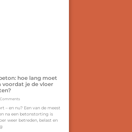
beton: hoe lang moet
 voordat je de vloer
ten?
 Comments
ort – en nu? Een van de meest
en na een betonstorting is
oer weer betreden, belast en
ag