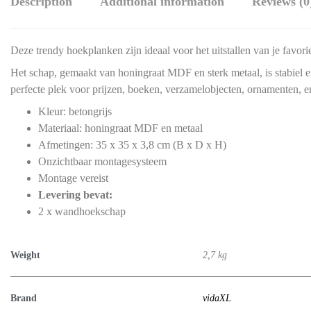
Description
Additional information
Reviews (0
Deze trendy hoekplanken zijn ideaal voor het uitstallen van je favorie
Het schap, gemaakt van honingraat MDF en sterk metaal, is stabiel 
perfecte plek voor prijzen, boeken, verzamelobjecten, ornamenten, en
Kleur: betongrijs
Materiaal: honingraat MDF en metaal
Afmetingen: 35 x 35 x 3,8 cm (B x D x H)
Onzichtbaar montagesysteem
Montage vereist
Levering bevat:
2 x wandhoekschap
Weight
2,7 kg
Brand
vidaXL