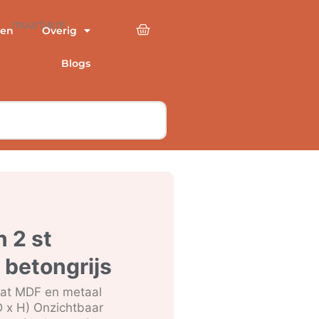
en
Overig
Blogs
 2 st
betongrijs
raat MDF en metaal
D x H) Onzichtbaar