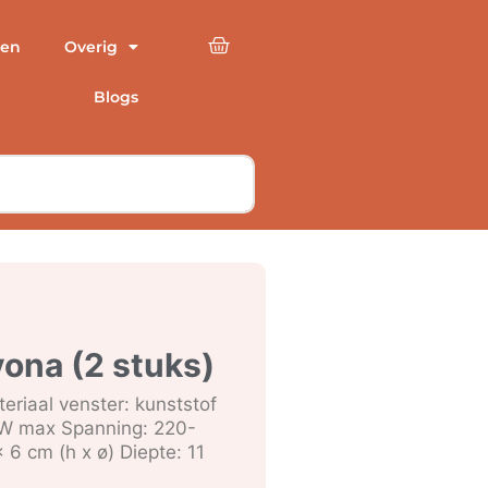
en
Overig
Blogs
ona (2 stuks)
eriaal venster: kunststof
W max Spanning: 220-
 6 cm (h x ø) Diepte: 11