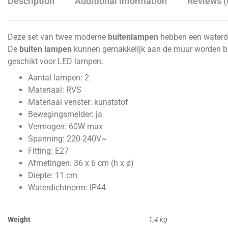
Description
Additional information
Reviews (
Deze set van twee moderne
buitenlampen
hebben een waterdi
De
buiten lampen
kunnen gemakkelijk aan de muur worden be
geschikt voor LED lampen.
Aantal lampen: 2
Materiaal: RVS
Materiaal venster: kunststof
Bewegingsmelder: ja
Vermogen: 60W max
Spanning: 220-240V~
Fitting: E27
Afmetingen: 36 x 6 cm (h x ø)
Diepte: 11 cm
Waterdichtnorm: IP44
Weight
1,4 kg