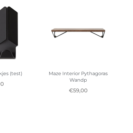
jes (test)
Maze Interior Pythagoras
Wandp
00
€
59,00