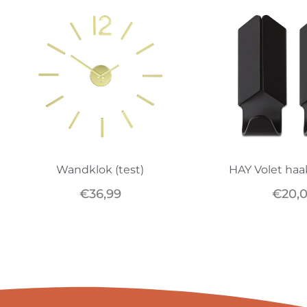
Wandklok (test)
HAY Volet haak
€
36,99
€
20,